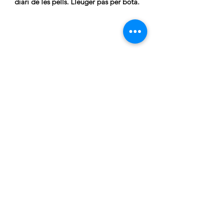
diari de les pells. Lleuger pas per bóta.
CARRELLA
Atenció al client:
De Dilluns a Dijous de 15:00h a
20:00h
Telèfon gratuit:
676 169 335
Correu electronic:
c.carrella.12@gmail.com
INFORMACIÓ:
Sobre nosaltres
Enviaments
Condicions generals de venta