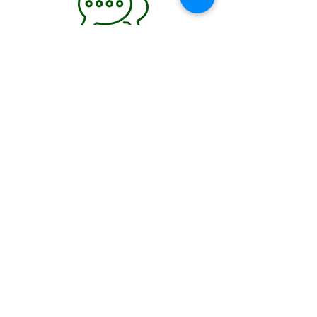
ATENCIÓ
PERSONALITZADA
676 169 335
CARRELLA
Atenció al client:
De Dilluns a Dijous de 15:00h a
20:00h
Telèfon gratuit:
676 169 335
Correu electronic:
c.carrella.12@gmail.com
INFORMACIÓ:
Sobre nosaltres