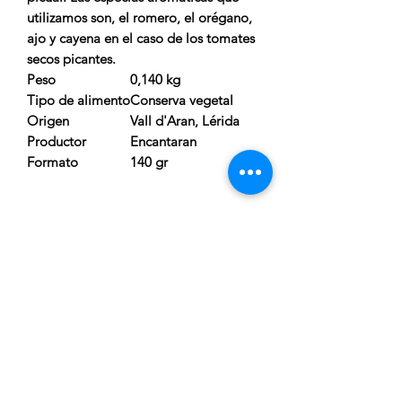
utilizamos son, el romero, el orégano,
ajo y cayena en el caso de los tomates
secos picantes.
Peso
0,140 kg
Tipo de alimento
Conserva vegetal
Origen
Vall d'Aran, Lérida
Productor
Encantaran
Formato
140 gr
CARRELLA
Atenció al client:
De Dilluns a Dijous de 15:00h a
20:00h
Telèfon gratuit:
676 169 335