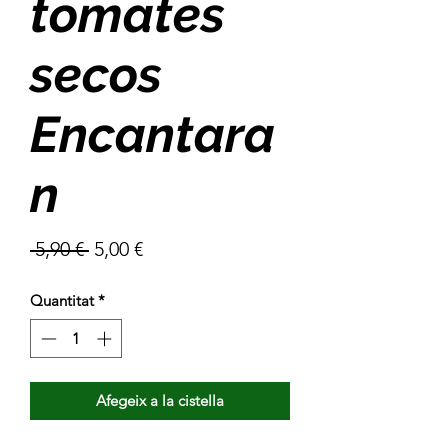
tomates
secos
Encantara
n
Preu
Preu
 5,90 € 
5,00 €
normal
d'oferta
Quantitat
*
Afegeix a la cistella