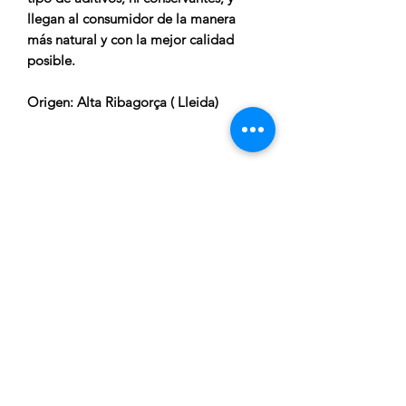
llegan al consumidor de la manera
más natural y con la mejor calidad
posible.
Origen
: Alta Ribagorça ( Lleida)
CARRELLA
Atenció al client:
De Dilluns a Dijous de 15:00h a
20:00h
Telèfon gratuit:
676 169 335
Correu electronic:
c.carrella.12@gmail.com