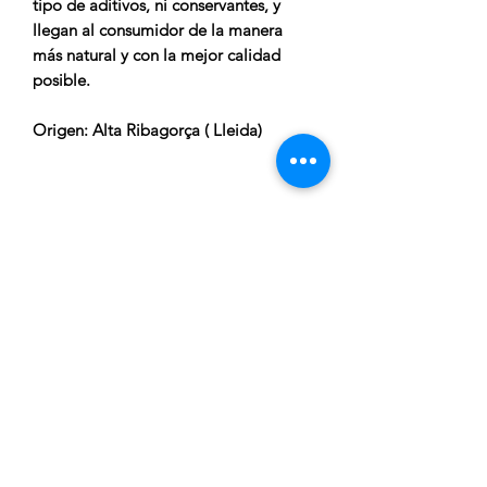
tipo de aditivos, ni conservantes, y
llegan al consumidor de la manera
más natural y con la mejor calidad
posible.
Origen
: Alta Ribagorça ( Lleida)
CARRELLA
Atenció al client:
De Dilluns a Dijous de 15:00h a
20:00h
Telèfon gratuit:
676 169 335
Correu electronic:
c.carrella.12@gmail.com