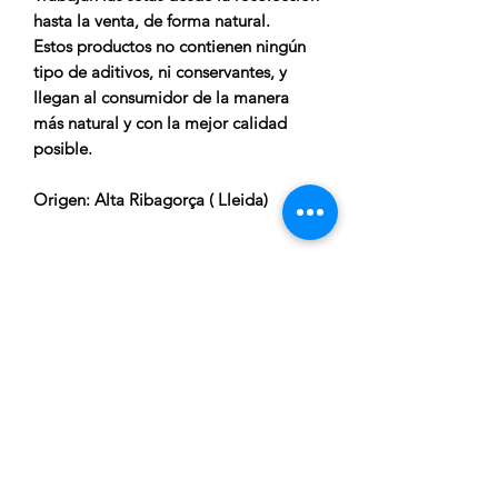
hasta la venta, de forma natural.
Estos productos no contienen ningún
tipo de aditivos, ni conservantes, y
llegan al consumidor de la manera
más natural y con la mejor calidad
posible.
Origen
: Alta Ribagorça ( Lleida)
CARRELLA
Atenció al client:
De Dilluns a Dijous de 15:00h a
20:00h
Telèfon gratuit:
676 169 335