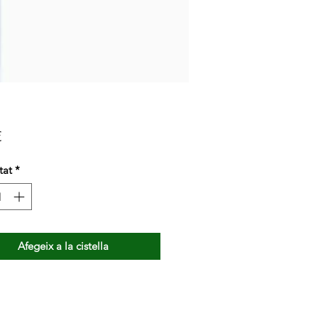
Price
€
tat
*
Afegeix a la cistella