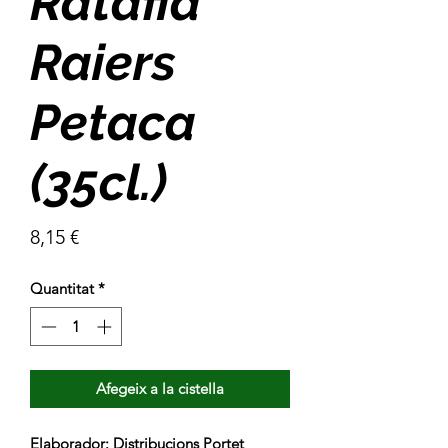
Ratafia
Raiers
Petaca
(35cl.)
Price
8,15 €
Quantitat
*
Afegeix a la cistella
Elaborador:
Distribucions Portet