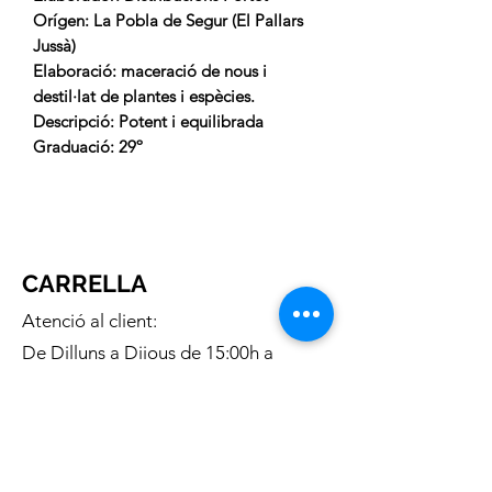
Orígen:
La Pobla de Segur (El Pallars
Jussà)
Elaboració:
maceració de nous i
destil·lat de plantes i espècies.
Descripció:
Potent i equilibrada
Graduació:
29º
CARRELLA
Atenció al client:
De Dilluns a Dijous de 15:00h a
20:00h
Telèfon gratuit:
676 169 335
Correu electronic:
c.carrella.12@gmail.com