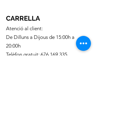
CARRELLA
Atenció al client:
De Dilluns a Dijous de 15:00h a
20:00h
Telèfon gratuit:
676 169 335
Correu electronic:
c.carrella.12@gmail.com
INFORMACIÓ:
Sobre nosaltres
Enviaments
Condicions generals de venta
Política de privacitat
Política de Cookies
METODES D
E PAGAMENT