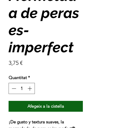
a de peras
es-
imperfect
Price
3,75 €
Quantitat
*
Afegeix a la cistella
¡De gusto y textura suaves, la