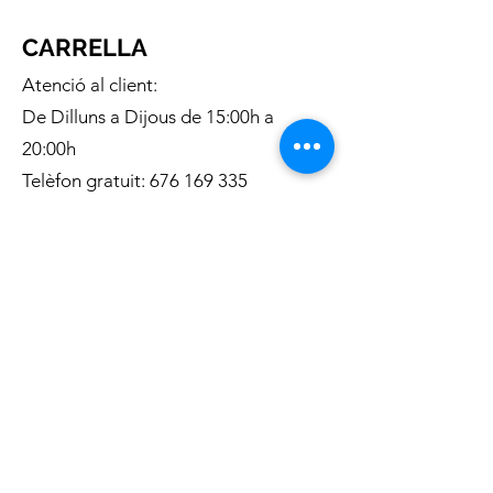
CARRELLA
Atenció al client:
De Dilluns a Dijous de 15:00h a
20:00h
Telèfon gratuit:
676 169 335
Correu electronic:
c.carrella.12@gmail.com
INFORMACIÓ:
Sobre nosaltres
Enviaments
Condicions generals de venta
Política de privacitat
Política de Cookies
METODES D
E PAGAMENT