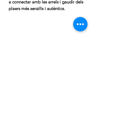
a connectar amb les arrels i gaudir dels
plaers més senzills i autèntics.
CARRELLA
Atenció al client:
De Dilluns a Dijous de 15:00h a
20:00h
Telèfon gratuit:
676 169 335
Correu electronic:
c.carrella.12@gmail.com
INFORMACIÓ:
Sobre nosaltres
Enviaments
Condicions generals de venta