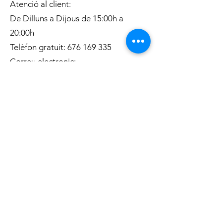
Atenció al client:
De Dilluns a Dijous de 15:00h a
20:00h
Telèfon gratuit:
676 169 335
Correu electronic:
c.carrella.12@gmail.com
INFORMACIÓ:
Sobre nosaltres
Enviaments
Condicions generals de venta
Política de privacitat
Política de Cookies
METODES D
E PAGAMENT