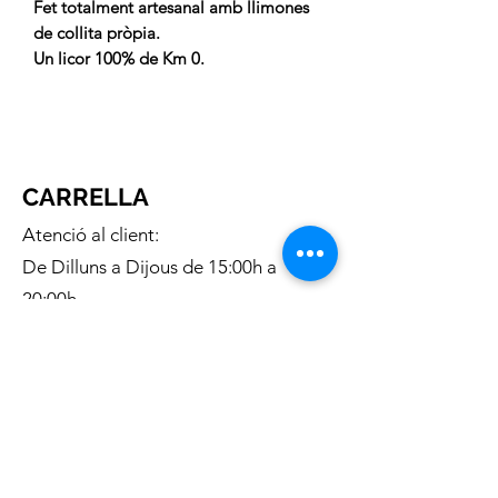
Fet totalment artesanal amb llimones
de collita pròpia.
Un licor 100% de Km 0.
CARRELLA
Atenció al client:
De Dilluns a Dijous de 15:00h a
20:00h
Telèfon gratuit:
676 169 335
Correu electronic:
c.carrella.12@gmail.com
INFORMACIÓ:
Sobre nosaltres
Enviaments