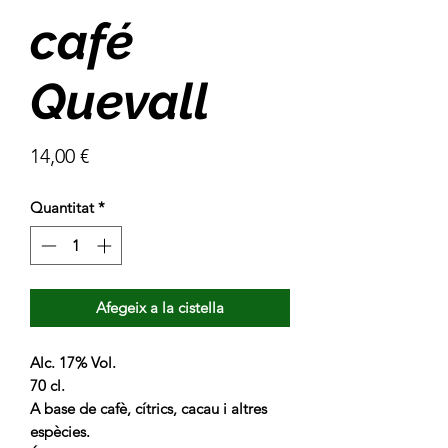
café
Quevall
Price
14,00 €
Quantitat
*
Afegeix a la cistella
Alc. 17% Vol.
70 cl.
A base de cafè, cítrics, cacau i altres
espècies.