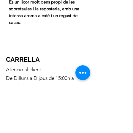
És un licor molt dens propi de les
sobretaules i la reposteria, amb una
intensa aroma a cafè i un regust de
cacau.
CARRELLA
Atenció al client:
De Dilluns a Dijous de 15:00h a
20:00h
Telèfon gratuit:
676 169 335
Correu electronic:
c.carrella.12@gmail.com
INFORMACIÓ:
Sobre nosaltres