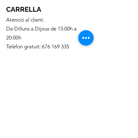
CARRELLA
Atenció al client:
De Dilluns a Dijous de 15:00h a
20:00h
Telèfon gratuit:
676 169 335
Correu electronic:
c.carrella.12@gmail.com
INFORMACIÓ:
Sobre nosaltres
Enviaments
Condicions generals de venta
Política de privacitat
Política de Cookies
METODES D
E PAGAMENT