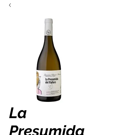
La
Presumida