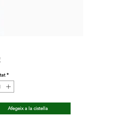
Price
€
tat
*
Afegeix a la cistella