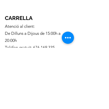
CARRELLA
Atenció al client:
De Dilluns a Dijous de 15:00h a
20:00h
Telèfon gratuit:
676 169 335
Correu electronic:
c.carrella.12@gmail.com
INFORMACIÓ:
Sobre nosaltres
Enviaments
Condicions generals de venta
Política de privacitat
Política de Cookies