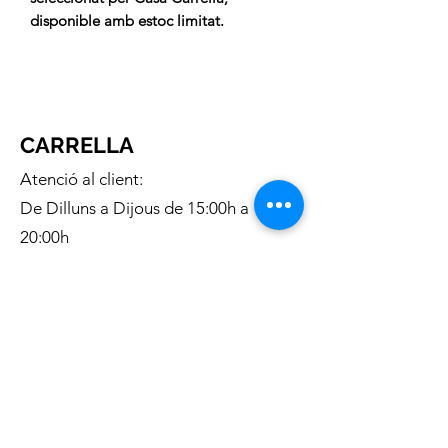
disponible amb estoc limitat.
CARRELLA
Atenció al client:
De Dilluns a Dijous de 15:00h a
20:00h
Telèfon gratuit:
676 169 335
Correu electronic:
c.carrella.12@gmail.com
INFORMACIÓ:
Sobre nosaltres
Enviaments
Condicions generals de venta