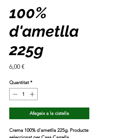
100%
d'ametlla
225g
Price
6,00 €
Quantitat
*
Afegeix a la cistella
Crema 100% d'ametlla 225g. Producte 
seleccionat per Casa Carrella, 