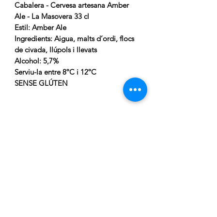
Cabalera - Cervesa artesana Amber
Ale - La Masovera 33 cl
Estil: Amber Ale
Ingredients: Aigua, malts d’ordi, flocs
de civada, llúpols i llevats
Alcohol: 5,7%
Serviu-la entre 8ºC i 12ºC
SENSE GLÚTEN
CARRELLA
Atenció al client:
De Dilluns a Dijous de 15:00h a
20:00h
Telèfon gratuit:
676 169 335
Correu electronic: