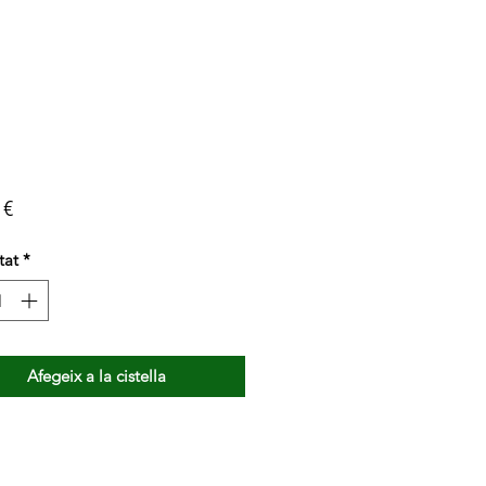
Price
 €
tat
*
Afegeix a la cistella