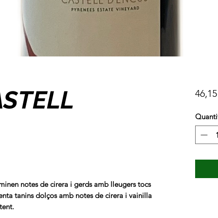
ASTELL
46,15
Quanti
inen notes de cirera i gerds amb lleugers tocs
enta tanins dolços amb notes de cirera i vainilla
tent.