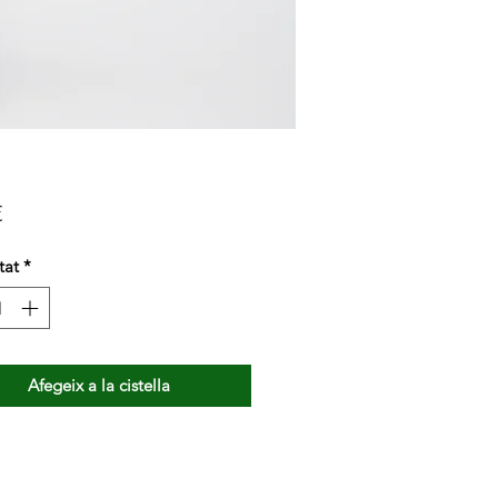
Price
€
tat
*
Afegeix a la cistella