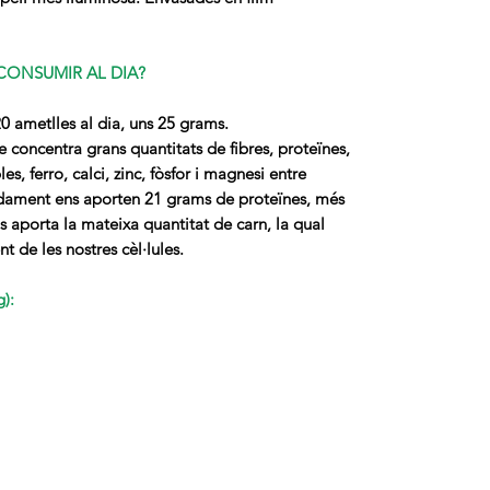
CONSUMIR AL DIA?
0 ametlles al dia, uns 25 grams.
e concentra grans quantitats de fibres, proteïnes,
es, ferro, calci, zinc, fòsfor i magnesi entre
dament ens aporten 21 grams de proteïnes, més
s aporta la mateixa quantitat de carn, la qual
t de les nostres cèl·lules.
):