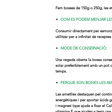
Fem bosses de 150g o 250g, les eti
COM ES PODEM MENJAR LES
Consumir directament per esmorzar
utilitzar per a infinitat de recepte
MODE DE CONSERVACIÓ:
Una vegada oberta la bossa conserv
solar preferiblement amb un pot d
temps.
PERQUE SON BONES LES AM
Les ametlles destaquen pel conting
energètiques i per aportar àcids g
i magnesi (que ajuda a fixar el Cal
vitamina E que ajuden a tenir una