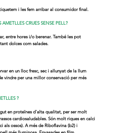
quetem i les fem arribar al consumidor final.
 AMETLLES CRUES SENSE PELL?
, entre hores i/o berenar. També les pot
s tant dolces com salades.
ar en un lloc fresc, sec i allunyat de la llum
e vindre per una millor conservació per més
ETLLES ?
ut en proteïnes d'alta qualitat, per ser molt
rassos cardiosaludables. Són molt riques en calci
ci als ossos). A més de Riboflavina (b2) i
 pell més lluminosa. Envasades en film