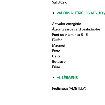
Sal 0,02 g
VALORS NUTRICIONALS (100g
Alt valor energètic
Àcids grassos cardiosaludables
Font de vitamines B i E
Fòsfor
Magnesi
Ferro
Calci
Boteasio
Fibra
AL·LÈRGENS:
Fruits secs (AMETLLA)