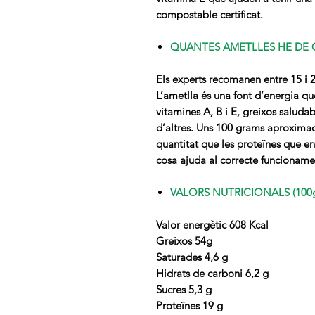
compostable certificat.
QUANTES AMETLLES HE DE 
Els experts recomanen entre 15 i 2
L’ametlla és una font d’energia qu
vitamines A, B i E, greixos saludabl
d’altres. Uns 100 grams aproxima
quantitat que les proteïnes que en
cosa ajuda al correcte funcionamen
VALORS NUTRICIONALS (100g
Valor energètic 608 Kcal
Greixos 54g
Saturades 4,6 g
Hidrats de carboni 6,2 g
Sucres 5,3 g
Proteïnes 19 g