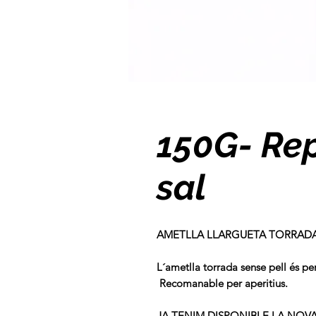
150G- Re
sal
AMETLLA LLARGUETA TORRADA 
L´ametlla torrada sense pell és p
Recomanable per aperitius.
JA TENIM DISPONIBLE LA NOVA