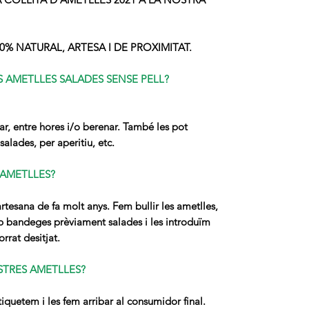
% NATURAL, ARTESA I DE PROXIMITAT.
 AMETLLES SALADES SENSE PELL?
, entre hores i/o berenar. També les pot
 salades, per aperitiu, etc.
AMETLLES?
tesana de fa molt anys. Fem bullir les ametlles,
mb bandeges prèviament salades i les introduïm
rrat desitjat.
TRES AMETLLES?
quetem i les fem arribar al consumidor final.