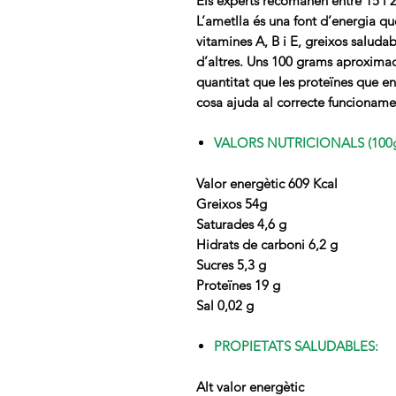
Els experts recomanen entre 15 i 2
L’ametlla és una font d’energia qu
vitamines A, B i E, greixos saludabl
d’altres. Uns 100 grams aproxima
quantitat que les proteïnes que en
cosa ajuda al correcte funcionamen
VALORS NUTRICIONALS (100g
Valor energètic 609 Kcal
Greixos 54g
Saturades 4,6 g
Hidrats de carboni 6,2 g
Sucres 5,3 g
Proteïnes 19 g
Sal 0,02 g
PROPIETATS SALUDABLES:
Alt valor energètic