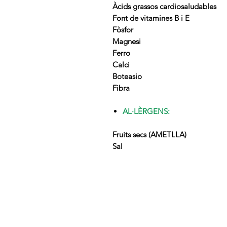
Àcids grassos cardiosaludables
Font de vitamines B i E
Fòsfor
Magnesi
Ferro
Calci
Boteasio
Fibra
AL·LÈRGENS:
Fruits secs (AMETLLA)
Sal