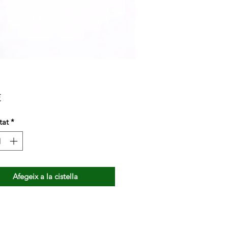
Price
€
tat
*
Afegeix a la cistella