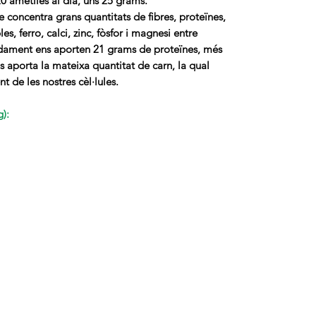
0 ametlles al dia, uns 25 grams.
e concentra grans quantitats de fibres, proteïnes,
es, ferro, calci, zinc, fòsfor i magnesi entre
dament ens aporten 21 grams de proteïnes, més
s aporta la mateixa quantitat de carn, la qual
t de les nostres cèl·lules.
):