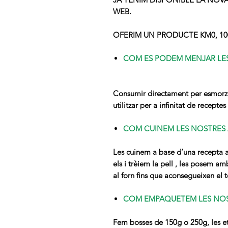
WEB.
OFERIM UN PRODUCTE KM0, 100
COM ES PODEM MENJAR LES
Consumir directament per esmorzar
utilitzar per a infinitat de receptes
COM CUINEM LES NOSTRES 
Les cuinem a base d’una recepta ar
els i trèiem la pell , les posem a
al forn fins que aconsegueixen el to
COM EMPAQUETEM LES NOS
Fem bosses de 150g o 250g, les eti