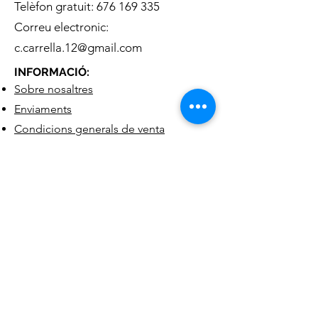
Telèfon gratuit:
676 169 335
Correu electronic:
c.carrella.12@gmail.com
INFORMACIÓ:
Sobre nosaltres
Enviaments
Condicions generals de venta
Política de privacitat
Política de Cookies
METODES D
E PAGAMENT
XARXES SOCIALS